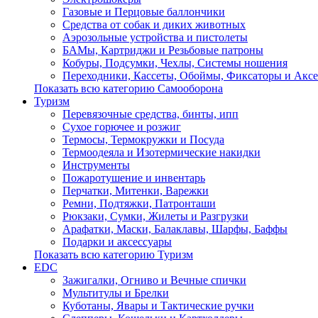
Газовые и Перцовые баллончики
Средства от собак и диких животных
Аэрозольные устройства и пистолеты
БАМы, Картриджи и Резьбовые патроны
Кобуры, Подсумки, Чехлы, Системы ношения
Переходники, Кассеты, Обоймы, Фиксаторы и Акс
Показать всю категорию Самооборона
Туризм
Перевязочные средства, бинты, ипп
Сухое горючее и розжиг
Термосы, Термокружки и Посуда
Термоодеяла и Изотермические накидки
Инструменты
Пожаротушение и инвентарь
Перчатки, Митенки, Варежки
Ремни, Подтяжки, Патронташи
Рюкзаки, Сумки, Жилеты и Разгрузки
Арафатки, Маски, Балаклавы, Шарфы, Баффы
Подарки и аксессуары
Показать всю категорию Туризм
EDC
Зажигалки, Огниво и Вечные спички
Мультитулы и Брелки
Куботаны, Явары и Тактические ручки