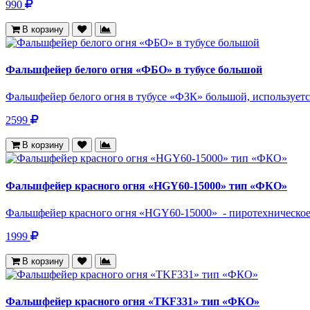
990
В корзину
Фальшфейер белого огня «ФБО» в тубусе большой
Фальшфейер белого огня в тубусе «ФЗК» большой, используется
2599
В корзину
Фальшфейер красного огня «HGY60-15000» тип «ФКО»
Фальшфейер красного огня «HGY60-15000» - пиротехническое 
1999
В корзину
Фальшфейер красного огня «TKF331» тип «ФКО»