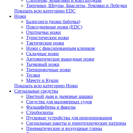
Слепперы, Кошельки и Картхолдеры
Тренчики, Шнуры, Браслеты, Темляки и Лебедки
Показать всю категорию EDC
Ножи
Балисонги (ножи бабочка)
Повседневные ножи (EDC)
Охотничьи ножи
Туристическеи ножи
Тактические ножи
Ножи с фиксированным клинком
Складные ножи
Автоматические выкидные ножи
Тычковый ножи
Тренировочные ножи
Тесаки
Мачете и Кукри
Показать всю категорию Ножи
Сигнальные средства
Цветной дым и дымовые шашки
Средства для маломерных судов
Фальшфейеры и факелы
Стробоскопы
Пусковые устройства для инициирования
Сигнальные ракеты и пиротехнические патроны
Пневматические и воздушные горны