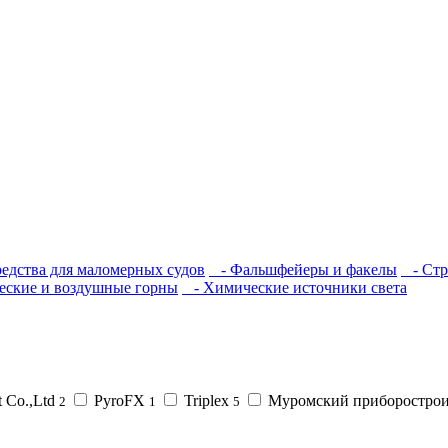
едства для маломерных судов
- Фальшфейеры и факелы
- Стр
ские и воздушные горны
- Химические источники света
t Co.,Ltd
PyroFX
Triplex
Муромский приборострои
2
1
5