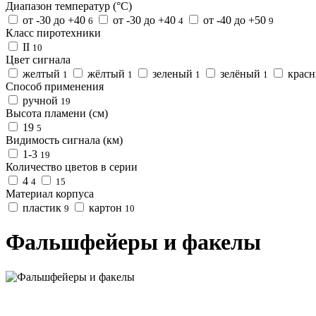
Диапазон температур (°C)
от -30 до +40
от -30 до +40
от -40 до +50
6
4
9
Класс пиротехники
II
10
Цвет сигнала
желтый
жёлтый
зеленый
зелёный
крас
1
1
1
1
Способ применения
ручной
19
Высота пламени (см)
19
5
Видимость сигнала (км)
1-3
19
Количество цветов в серии
4
4
15
Материал корпуса
пластик
картон
9
10
Фальшфейеры и факелы