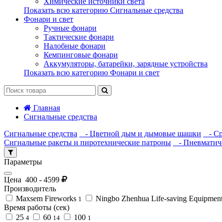
Химические источники света
Показать всю категорию Сигнальные средства
Фонари и свет
Ручные фонари
Тактические фонари
Налобные фонари
Кемпинговые фонари
Аккумуляторы, батарейки, зарядные устройства
Показать всю категорию Фонари и свет
Главная
Сигнальные средства
Сигнальные средства
- Цветной дым и дымовые шашки
- Ср
Сигнальные ракеты и пиротехнические патроны
- Пневматиче
Параметры
Цена
400
-
4599
Производитель
Maxsem Fireworks
Ningbo Zhenhua Life-saving Equipmen
1
Время работы (сек)
25
60
100
4
14
1