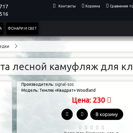
4717
Контакты
Корзина
Сравнение то
0516
А
ФОНАРИ И СВЕТ
бедки
ета лесной камуфляж для кл
Производитель:
signal-sos
Модель:
Темляк «Квадрат» Woodland
230
Цена:
В корзину