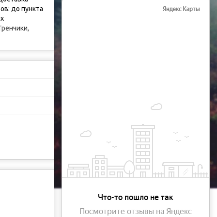
ов: до пункта
ых
Тренчики,