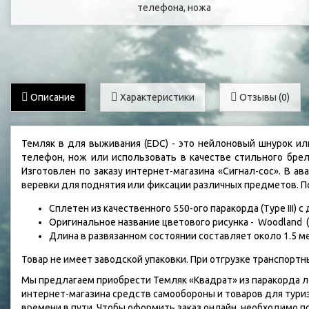
Описание
Характеристики
Отзывы (0)
Темляк в для выживания (EDC) - это нейлоновый шнурок и
телефон, нож или использовать в качестве стильного брел
Изготовлен по заказу интернет-магазина «Сигнал-сос». В а
веревки для поднятия или фиксации различных предметов. П
Сплетен из качественного 550-ого паракорда (Type III) 
Оригинальное название цветового рисунка - Woodland 
Длина в развязанном состоянии составляет около 1.5 м
Товар не имеет заводской упаковки. При отгрузке транспорт
Мы предлагаем приобрести Темляк «Квадрат» из паракорда лес
интернет-магазина средств самообороны и товаров для тур
времени в пути. Чтобы оформить заказ онлайн, необходимо п