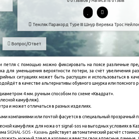
0 отзывов
/
Написать отзыв
Темляк
Паракорд
Type III
Шнур
Веревка
Трос
Нейло
Вопрос/Ответ
ли петля с помощью можно фиксировать на поясе различные пре
ка для уменьшения вероятности потери, за счёт увеличения раз
варийных ситуациях может быть распущен и использоваться в кач
одойдёт в качестве альтернативы обувного шнурка или поясного р
с диаметром 4 мм. ручным способом по схеме «Квадрат».
(лесной камуфляж).
етра и может отличаться в разных изделиях.
ными компаниями или почтой фасуется в специальный прозрачный п
ной камуфляж для ножа от signal-sos на выгодных условиях в Каз
изма
SIGNAL-SOS - Казань
действует автоматический расчёт стоимос
оложить нужный товар в корзину и ввести свои адресные данные. 